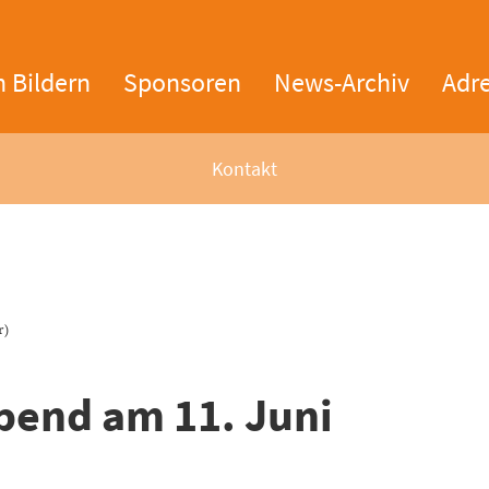
n Bildern
Sponsoren
News-Archiv
Adr
Kontakt
r)
abend am 11. Juni