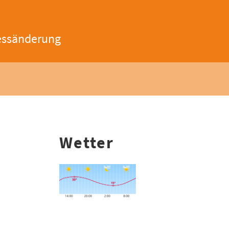
essänderung
Wetter