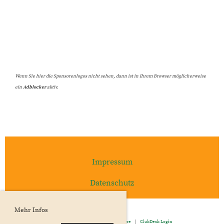
Wenn Sie hier die Sponsorenlogos nicht sehen, dann ist in Ihrem Browser möglicherweise
ein
Adblocker
aktiv.
Impressum
Datenschutz
Mehr Infos
Powered by ClubDesk Vereinssoftware
|
ClubDesk Login