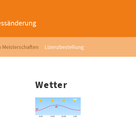
essänderung
 Meisterschaften
Lizenzbestellung
Wetter